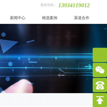
13934119012
服务热线：
新闻中心
精选案例
渠道合作
在
线
客
139341
服