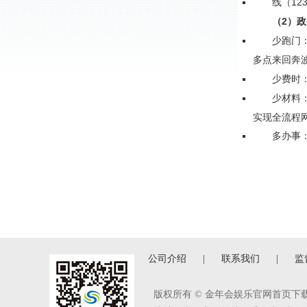
线（12
（2）
少跑门：
多点来回奔
少费时：
少材料：
实现全流程
多办事：
公司介绍
|
联系我们
|
监
版权所有 © 金年会娱乐官网首页下载 1