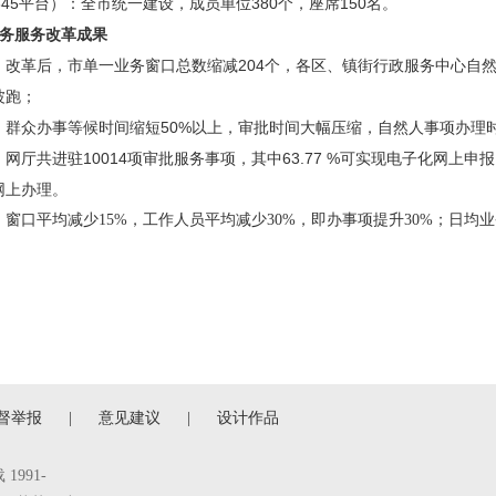
345平台）：全市统一建设，成员单位380个，座席150名。
政务服务改革成果
改革后，市单一业务窗口总数缩减204个，各区、镇街行政服务中心自然人综
波跑；
群众办事等候时间缩短50%以上，审批时间大幅压缩，自然人事项
网厅共进驻10014项审批服务事项，其中63.77 %可实现电子化网上申报
网上办理。
窗口平均减少15%，工作人员平均减少30%，即办事项提升30%；
日均业
督举报
|
意见建议
|
设计作品
991-