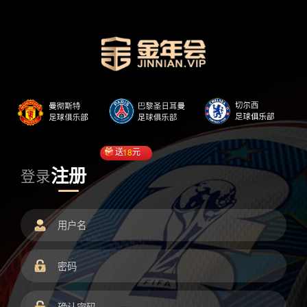
送
18
元
注册
登录