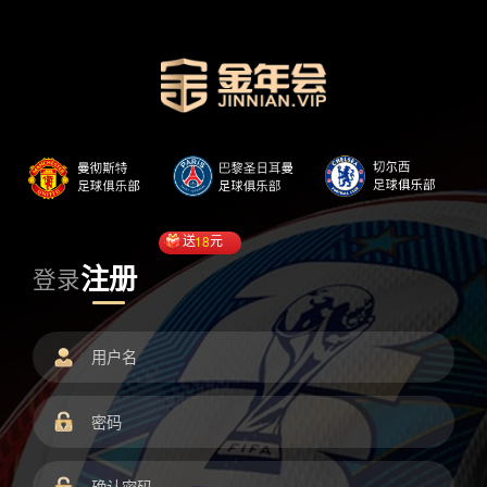
送
18
元
注册
登录