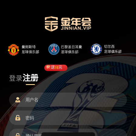
送
18
元
注册
登录