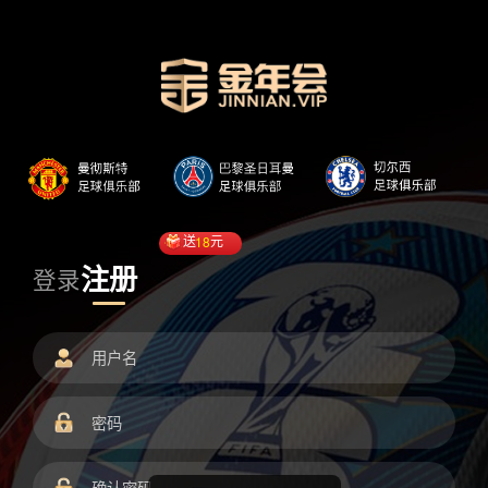
送
18
元
注册
登录