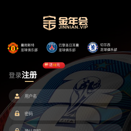
送
18
元
注册
登录